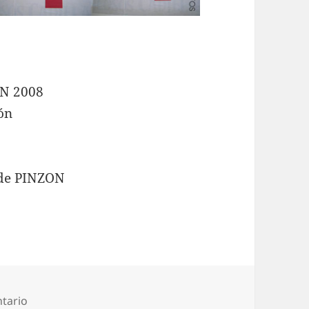
N 2008
ión
ede PINZON
en ¿Estamos todos?
tario