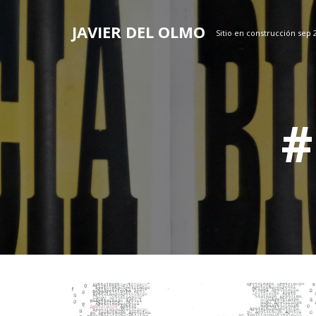
Skip
to
JAVIER DEL OLMO
Sitio en construcción sep 
content
#