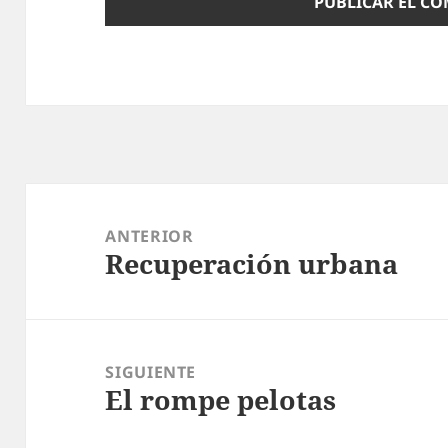
Navegación
de
ANTERIOR
Recuperación urbana
entradas
Entrada
anterior:
SIGUIENTE
El rompe pelotas
Entrada
siguiente: