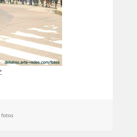
»
as
 fotos