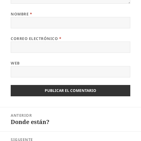
NOMBRE
*
CORREO ELECTRÓNICO
*
WEB
Navegación
ANTERIOR
de
Donde están?
Entrada
entradas
anterior:
SIGUIENTE