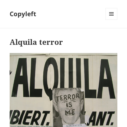
Copyleft
MENÚ
Y
WIDGETS
Alquila terror