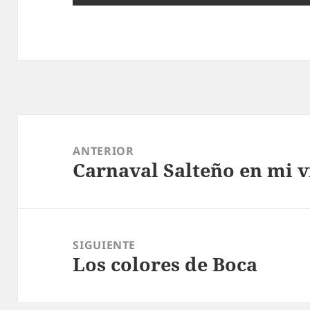
Navegación
de
ANTERIOR
Carnaval Salteño en mi v
entradas
Entrada
anterior:
SIGUIENTE
Los colores de Boca
Entrada
siguiente: