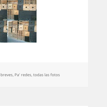
as
s breves
,
Pa' redes
,
todas las fotos