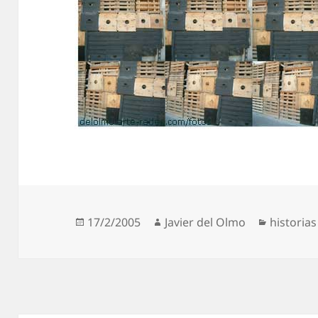
Publicado
Autor
Categorí
17/2/2005
Javier del Olmo
historia
el