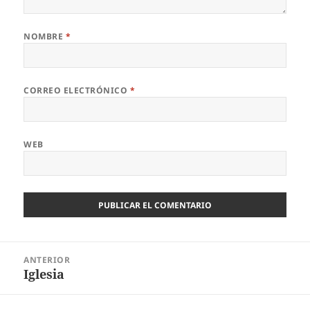
NOMBRE
*
CORREO ELECTRÓNICO
*
WEB
Navegación
ANTERIOR
de
Iglesia
Entrada
entradas
anterior: