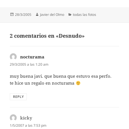
Publicado
Autor
Categorías
28/3/2005
Javier del Olmo
todas las fotos
el
2 comentarios en «Desnudo»
nocturama
dice:
29/3/2005 a las 1:20 am
muy buena javi. que buena que estuvo esa perfo.
te hice un regalo en nocturama
REPLY
kicky
dice:
1/5/2007 a las 7:53 pm