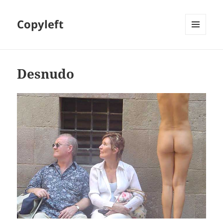
Copyleft
MENÚ
Y
WIDGETS
Desnudo